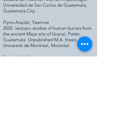
Universidad de San Carlos de Guatemala,
Guatemala City.
Flynn-Arajdal, Yasmine
2020 Isotopic studies of human burials from
the ancient Maya site of Ucanal, Petén,
Guatemala. Unpublished M.A. thesis,
Université de Montréal, Montréal.
Harris, Jacob
2020 Maya Bone Tool Technologies at
Ucanal, Guatemala. Unpublished M.A.
thesis, Department of Sociology and
Anthropology, University of Mississippi,
University.
Aguilar Chan, Roberto
2019
Caracterización de los artefactos de
piedra verde en asentamientos del Sureste
de Petén
. Tesis de Licenciatura, Universidad
de San Carlos de Guatemala, Santa Elena,
Flores, Petén.